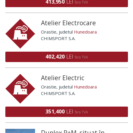
413,950
LEI
fara TVA
Atelier Electrocare
Orastie
, judetul
Hunedoara
CHIMSPORT S.A.
402,420
LEI
fara TVA
Atelier Electric
Orastie
, judetul
Hunedoara
CHIMSPORT S.A.
351,400
LEI
fara TVA
Duplex P+M, situat în