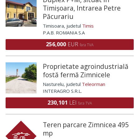
Timișoara, Intrarea Petre
Păcurariu
Timisoara
, judetul
Timis
P.A.B. ROMANIA S.A
256,000
EUR
fara TVA
Proprietate agroindustrială
fostă fermă Zimnicele
Nasturelu
, judetul
Teleorman
INTERAGRO S.R.L.
230,101
LEI
fara TVA
Teren parcare Zimnicea 495
mp