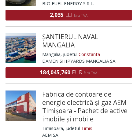
BIO FUEL ENERGY S.R.L.
2,035
LEI
fara TVA
ȘANTIERUL NAVAL
MANGALIA
Mangalia
, judetul
Constanta
DAMEN SHIPYARDS MANGALIA SA
184,045,760
EUR
fara TVA
Fabrica de contoare de
energie electrică și gaz AEM
Timișoara - Pachet de active
imobile și mobile
Timisoara
, judetul
Timis
AEM SA