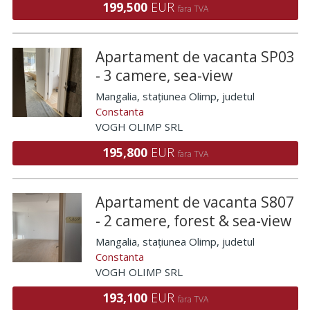
199,500
EUR
fara TVA
Apartament de vacanta SP03
- 3 camere, sea-view
Mangalia, stațiunea Olimp
, judetul
Constanta
VOGH OLIMP SRL
195,800
EUR
fara TVA
Apartament de vacanta S807
- 2 camere, forest & sea-view
Mangalia, stațiunea Olimp
, judetul
Constanta
VOGH OLIMP SRL
193,100
EUR
fara TVA