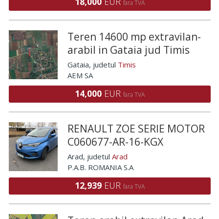
18,000
EUR
fara TVA
Teren 14600 mp extravilan-
arabil in Gataia jud Timis
Gataia
, judetul
Timis
AEM SA
14,000
EUR
fara TVA
RENAULT ZOE SERIE MOTOR
C060677-AR-16-KGX
Arad
, judetul
Arad
P.A.B. ROMANIA S.A
12,939
EUR
fara TVA