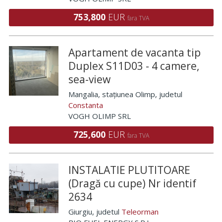
753,800
EUR
fara TVA
Apartament de vacanta tip
Duplex S11D03 - 4 camere,
sea-view
Mangalia, stațiunea Olimp
, judetul
Constanta
VOGH OLIMP SRL
725,600
EUR
fara TVA
INSTALATIE PLUTITOARE
(Dragă cu cupe) Nr identif
2634
Giurgiu
, judetul
Teleorman