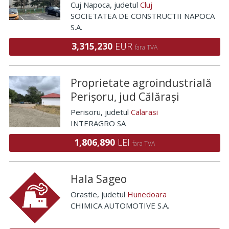
Cuj Napoca
, judetul
Cluj
SOCIETATEA DE CONSTRUCTII NAPOCA
S.A.
3,315,230
EUR
fara TVA
Proprietate agroindustrială
Perișoru, jud Călărași
Perisoru
, judetul
Calarasi
INTERAGRO SA
1,806,890
LEI
fara TVA
Hala Sageo
Orastie
, judetul
Hunedoara
CHIMICA AUTOMOTIVE S.A.