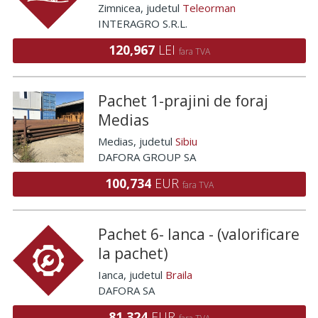
Zimnicea
, judetul
Teleorman
INTERAGRO S.R.L.
120,967
LEI
fara TVA
Pachet 1-prajini de foraj
Medias
Medias
, judetul
Sibiu
DAFORA GROUP SA
100,734
EUR
fara TVA
Pachet 6- Ianca - (valorificare
la pachet)
Ianca
, judetul
Braila
DAFORA SA
81,324
EUR