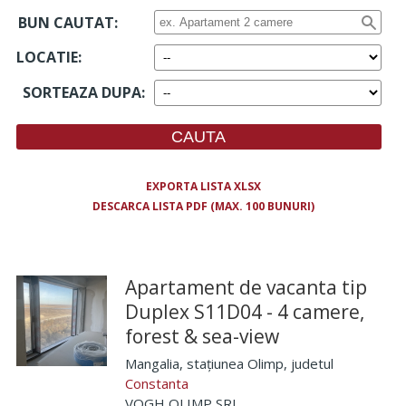
BUN CAUTAT:
LOCATIE
:
SORTEAZA DUPA
:
EXPORTA LISTA XLSX
DESCARCA LISTA PDF (MAX. 100 BUNURI)
Apartament de vacanta tip
Duplex S11D04 - 4 camere,
forest & sea-view
Mangalia, stațiunea Olimp
, judetul
Constanta
VOGH OLIMP SRL