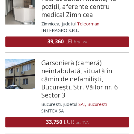
poziții, aferente centru
medical Zimnicea
Zimnicea
, judetul
Teleorman
INTERAGRO S.R.L.
39,360
LEI
fara TVA
Garsonieră (cameră)
neintabulată, situată în
cămin de nefamiliști,
București, Str. Văilor nr. 6
Sector 3
Bucuresti
, judetul
SAI, Bucuresti
SIMTEX SA
33,750
EUR
fara TVA