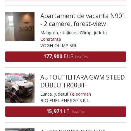
Apartament de vacanta N901
- 2 camere, forest-view
Mangalia, stațiunea Olimp
, judetul
Constanta
VOGH OLIMP SRL
177,900
EUR
fara TVA
AUTOUTILITARA GWM STEED
DUBLU TR08BIF
Lunca
, judetul
Teleorman
BIO FUEL ENERGY S.R.L.
15,971
LEI
fara TVA