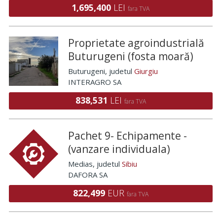
1,695,400
LEI
fara TVA
Proprietate agroindustrială
Buturugeni (fosta moară)
Buturugeni
, judetul
Giurgiu
INTERAGRO SA
838,531
LEI
fara TVA
Pachet 9- Echipamente -
(vanzare individuala)
Medias
, judetul
Sibiu
DAFORA SA
822,499
EUR
fara TVA