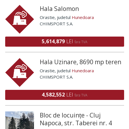
Hala Salomon
Orastie
, judetul
Hunedoara
CHIMSPORT S.A.
5,614,879
LEI
fara TVA
Hala Uzinare, 8690 mp teren
Orastie
, judetul
Hunedoara
CHIMSPORT S.A.
4,582,552
LEI
fara TVA
Bloc de locuințe - Cluj
Napoca, str. Taberei nr. 4