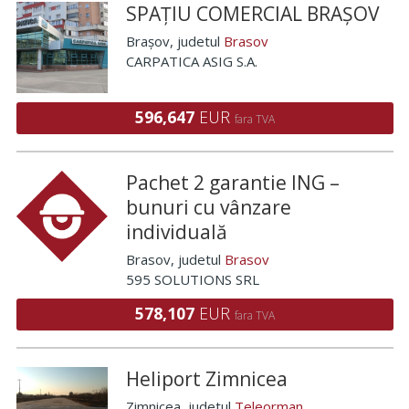
SPAȚIU COMERCIAL BRAȘOV
Brașov
, judetul
Brasov
CARPATICA ASIG S.A.
596,647
EUR
fara TVA
Pachet 2 garantie ING –
bunuri cu vânzare
individuală
Brasov
, judetul
Brasov
595 SOLUTIONS SRL
578,107
EUR
fara TVA
Heliport Zimnicea
Zimnicea
, judetul
Teleorman