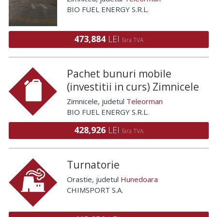
BIO FUEL ENERGY S.R.L.
473,884
LEI
fara TVA
Pachet bunuri mobile
(investitii in curs) Zimnicele
Zimnicele
, judetul
Teleorman
BIO FUEL ENERGY S.R.L.
428,926
LEI
fara TVA
Turnatorie
Orastie
, judetul
Hunedoara
CHIMSPORT S.A.