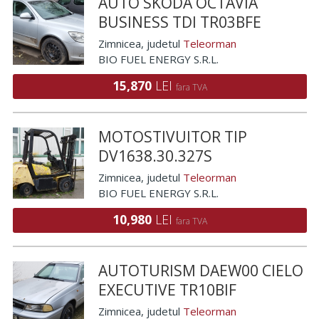
AUTO SKODA OCTAVIA
BUSINESS TDI TR03BFE
Zimnicea
, judetul
Teleorman
BIO FUEL ENERGY S.R.L.
15,870
LEI
fara TVA
MOTOSTIVUITOR TIP
DV1638.30.327S
Zimnicea
, judetul
Teleorman
BIO FUEL ENERGY S.R.L.
10,980
LEI
fara TVA
AUTOTURISM DAEW00 CIELO
EXECUTIVE TR10BIF
Zimnicea
, judetul
Teleorman