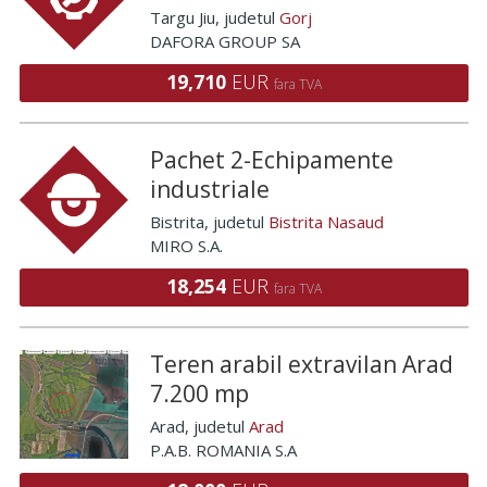
Targu Jiu
, judetul
Gorj
DAFORA GROUP SA
19,710
EUR
fara TVA
Pachet 2-Echipamente
industriale
Bistrita
, judetul
Bistrita Nasaud
MIRO S.A.
18,254
EUR
fara TVA
Teren arabil extravilan Arad
7.200 mp
Arad
, judetul
Arad
P.A.B. ROMANIA S.A