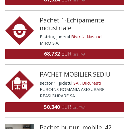
fara TVA
Pachet 1-Echipamente
industriale
Bistrita
, judetul
Bistrita Nasaud
MIRO S.A.
68,732
EUR
fara TVA
PACHET MOBILIER SEDIU
sector 1
, judetul
SAI, Bucuresti
EUROINS ROMANIA ASIGURARE-
REASIGURARE SA
50,340
EUR
fara TVA
Pachet bunuri mobile, 42