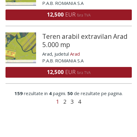
P.A.B. ROMANIA S.A
12,500
EUR
fara TVA
Teren arabil extravilan Arad
5.000 mp
Arad
, judetul
Arad
P.A.B. ROMANIA S.A
12,500
EUR
fara TVA
159
rezultate in
4
pagini.
50
de rezultate pe pagina.
1
2
3
4