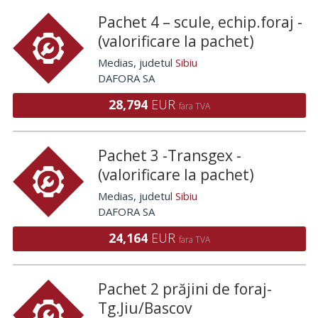
Pachet 4 – scule, echip.foraj -
(valorificare la pachet)
Medias
, judetul
Sibiu
DAFORA SA
28,794
EUR
fara TVA
Pachet 3 -Transgex -
(valorificare la pachet)
Medias
, judetul
Sibiu
DAFORA SA
24,164
EUR
fara TVA
Pachet 2 prăjini de foraj-
Tg.Jiu/Bascov