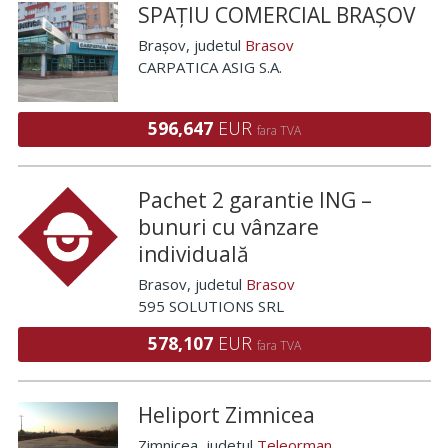
SPAȚIU COMERCIAL BRAȘOV
Brașov
, judetul
Brasov
CARPATICA ASIG S.A.
596,647
EUR
fara TVA
Pachet 2 garantie ING –
bunuri cu vânzare
individuală
Brasov
, judetul
Brasov
595 SOLUTIONS SRL
578,107
EUR
fara TVA
Heliport Zimnicea
Zimnicea
, judetul
Teleorman