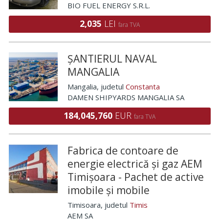
BIO FUEL ENERGY S.R.L.
2,035
LEI
fara TVA
ȘANTIERUL NAVAL
MANGALIA
Mangalia
, judetul
Constanta
DAMEN SHIPYARDS MANGALIA SA
184,045,760
EUR
fara TVA
Fabrica de contoare de
energie electrică și gaz AEM
Timișoara - Pachet de active
imobile și mobile
Timisoara
, judetul
Timis
AEM SA