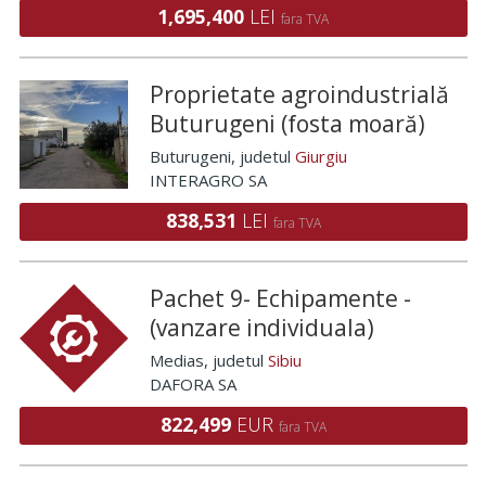
1,695,400
LEI
fara TVA
Proprietate agroindustrială
Buturugeni (fosta moară)
Buturugeni
, judetul
Giurgiu
INTERAGRO SA
838,531
LEI
fara TVA
Pachet 9- Echipamente -
(vanzare individuala)
Medias
, judetul
Sibiu
DAFORA SA
822,499
EUR
fara TVA