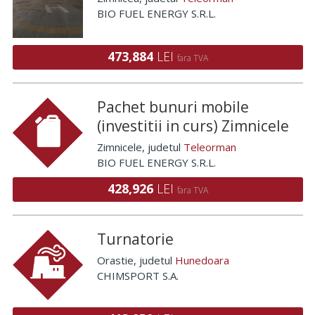
BIO FUEL ENERGY S.R.L.
473,884
LEI
fara TVA
Pachet bunuri mobile
(investitii in curs) Zimnicele
Zimnicele
, judetul
Teleorman
BIO FUEL ENERGY S.R.L.
428,926
LEI
fara TVA
Turnatorie
Orastie
, judetul
Hunedoara
CHIMSPORT S.A.