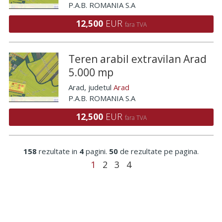
P.A.B. ROMANIA S.A
12,500
EUR
fara TVA
Teren arabil extravilan Arad
5.000 mp
Arad
, judetul
Arad
P.A.B. ROMANIA S.A
12,500
EUR
fara TVA
158
rezultate in
4
pagini.
50
de rezultate pe pagina.
1
2
3
4