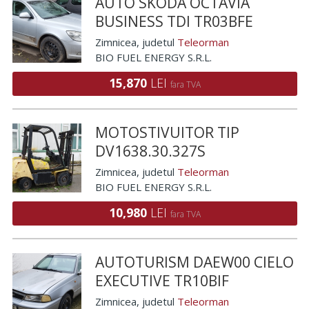
AUTO SKODA OCTAVIA
BUSINESS TDI TR03BFE
Zimnicea
, judetul
Teleorman
BIO FUEL ENERGY S.R.L.
15,870
LEI
fara TVA
MOTOSTIVUITOR TIP
DV1638.30.327S
Zimnicea
, judetul
Teleorman
BIO FUEL ENERGY S.R.L.
10,980
LEI
fara TVA
AUTOTURISM DAEW00 CIELO
EXECUTIVE TR10BIF
Zimnicea
, judetul
Teleorman