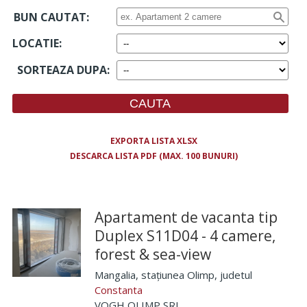
BUN CAUTAT:
LOCATIE
:
SORTEAZA DUPA
:
EXPORTA LISTA XLSX
DESCARCA LISTA PDF (MAX. 100 BUNURI)
Apartament de vacanta tip
Duplex S11D04 - 4 camere,
forest & sea-view
Mangalia, stațiunea Olimp
, judetul
Constanta
VOGH OLIMP SRL