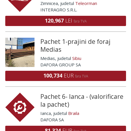
Zimnicea
, judetul
Teleorman
INTERAGRO S.R.L.
120,967
LEI
fara TVA
Pachet 1-prajini de foraj
Medias
Medias
, judetul
Sibiu
DAFORA GROUP SA
100,734
EUR
fara TVA
Pachet 6- Ianca - (valorificare
la pachet)
Ianca
, judetul
Braila
DAFORA SA
81,324
EUR