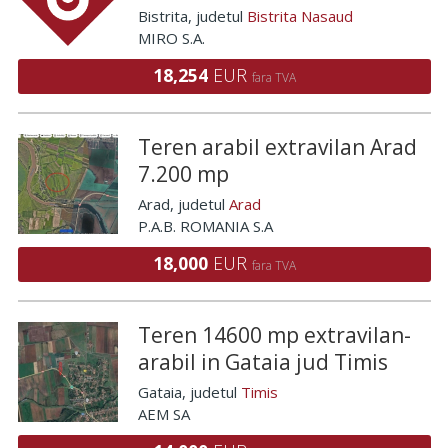
Bistrita
, judetul
Bistrita Nasaud
MIRO S.A.
18,254
EUR
fara TVA
Teren arabil extravilan Arad
7.200 mp
Arad
, judetul
Arad
P.A.B. ROMANIA S.A
18,000
EUR
fara TVA
Teren 14600 mp extravilan-
arabil in Gataia jud Timis
Gataia
, judetul
Timis
AEM SA