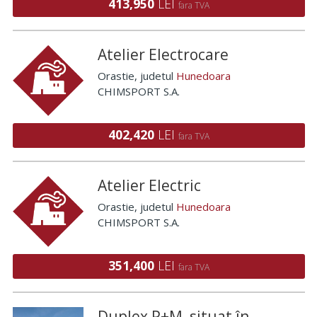
413,950
LEI
fara TVA
Atelier Electrocare
Orastie
, judetul
Hunedoara
CHIMSPORT S.A.
402,420
LEI
fara TVA
Atelier Electric
Orastie
, judetul
Hunedoara
CHIMSPORT S.A.
351,400
LEI
fara TVA
Duplex P+M, situat în