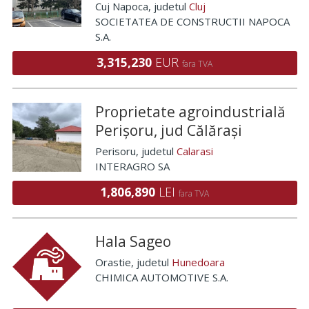
Cuj Napoca
, judetul
Cluj
SOCIETATEA DE CONSTRUCTII NAPOCA
S.A.
3,315,230
EUR
fara TVA
Proprietate agroindustrială
Perișoru, jud Călărași
Perisoru
, judetul
Calarasi
INTERAGRO SA
1,806,890
LEI
fara TVA
Hala Sageo
Orastie
, judetul
Hunedoara
CHIMICA AUTOMOTIVE S.A.