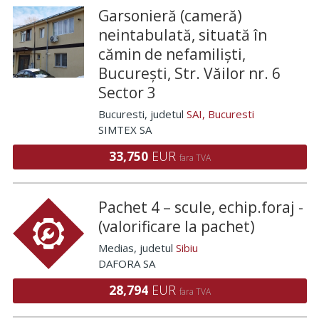
Garsonieră (cameră)
neintabulată, situată în
cămin de nefamiliști,
București, Str. Văilor nr. 6
Sector 3
Bucuresti
, judetul
SAI, Bucuresti
SIMTEX SA
33,750
EUR
fara TVA
Pachet 4 – scule, echip.foraj -
(valorificare la pachet)
Medias
, judetul
Sibiu
DAFORA SA
28,794
EUR
fara TVA