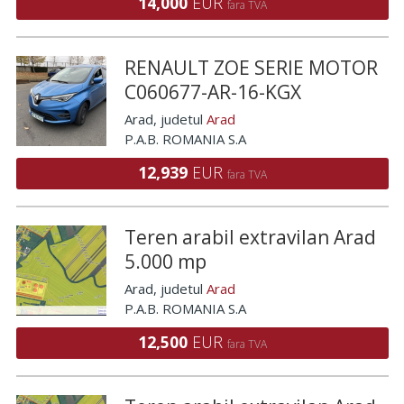
14,000
EUR
fara TVA
RENAULT ZOE SERIE MOTOR
C060677-AR-16-KGX
Arad
, judetul
Arad
P.A.B. ROMANIA S.A
12,939
EUR
fara TVA
Teren arabil extravilan Arad
5.000 mp
Arad
, judetul
Arad
P.A.B. ROMANIA S.A
12,500
EUR
fara TVA