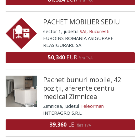
fara TVA
PACHET MOBILIER SEDIU
sector 1
, judetul
SAI, Bucuresti
EUROINS ROMANIA ASIGURARE-
REASIGURARE SA
50,340
EUR
fara TVA
Pachet bunuri mobile, 42
poziții, aferente centru
medical Zimnicea
Zimnicea
, judetul
Teleorman
INTERAGRO S.R.L.
39,360
LEI
fara TVA