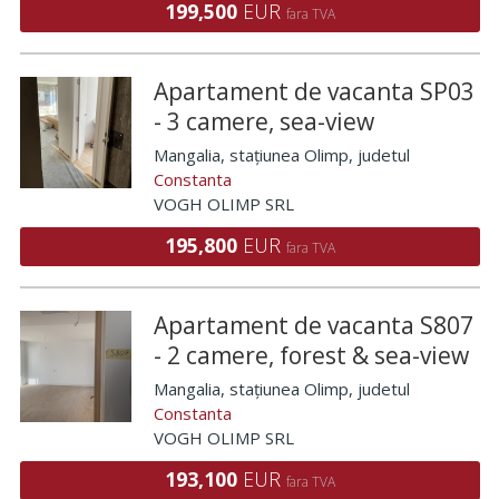
199,500
EUR
fara TVA
Apartament de vacanta SP03
- 3 camere, sea-view
Mangalia, stațiunea Olimp
, judetul
Constanta
VOGH OLIMP SRL
195,800
EUR
fara TVA
Apartament de vacanta S807
- 2 camere, forest & sea-view
Mangalia, stațiunea Olimp
, judetul
Constanta
VOGH OLIMP SRL
193,100
EUR
fara TVA