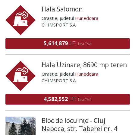
Hala Salomon
Orastie
, judetul
Hunedoara
CHIMSPORT S.A.
5,614,879
LEI
fara TVA
Hala Uzinare, 8690 mp teren
Orastie
, judetul
Hunedoara
CHIMSPORT S.A.
4,582,552
LEI
fara TVA
Bloc de locuințe - Cluj
Napoca, str. Taberei nr. 4