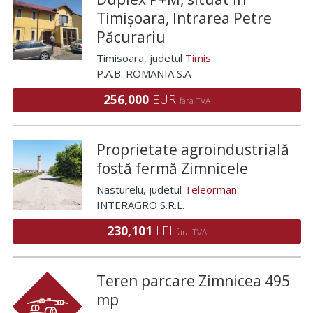
Timișoara, Intrarea Petre
Păcurariu
Timisoara
, judetul
Timis
P.A.B. ROMANIA S.A
256,000
EUR
fara TVA
Proprietate agroindustrială
fostă fermă Zimnicele
Nasturelu
, judetul
Teleorman
INTERAGRO S.R.L.
230,101
LEI
fara TVA
Teren parcare Zimnicea 495
mp