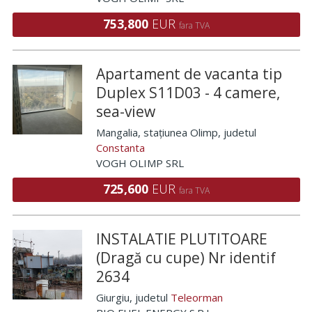
753,800
EUR
fara TVA
Apartament de vacanta tip
Duplex S11D03 - 4 camere,
sea-view
Mangalia, stațiunea Olimp
, judetul
Constanta
VOGH OLIMP SRL
725,600
EUR
fara TVA
INSTALATIE PLUTITOARE
(Dragă cu cupe) Nr identif
2634
Giurgiu
, judetul
Teleorman