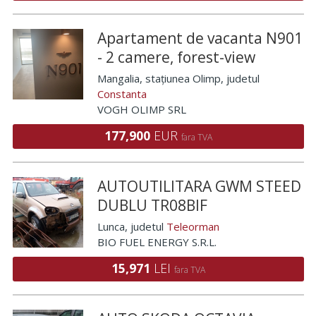
Apartament de vacanta N901
- 2 camere, forest-view
Mangalia, stațiunea Olimp
, judetul
Constanta
VOGH OLIMP SRL
177,900
EUR
fara TVA
AUTOUTILITARA GWM STEED
DUBLU TR08BIF
Lunca
, judetul
Teleorman
BIO FUEL ENERGY S.R.L.
15,971
LEI
fara TVA