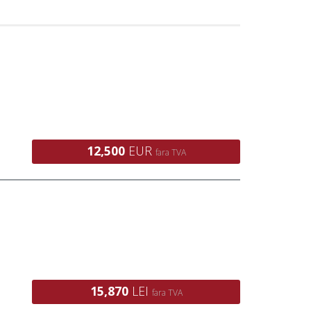
12,500
EUR
fara TVA
15,870
LEI
fara TVA