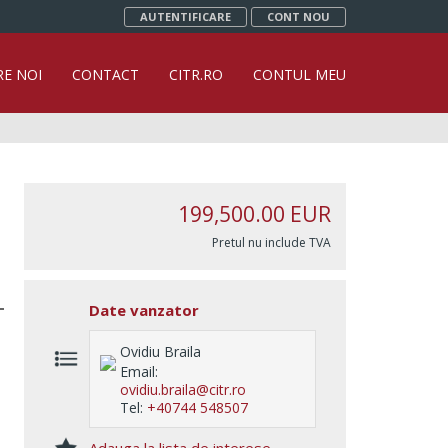
AUTENTIFICARE
CONT NOU
RE NOI
CONTACT
CITR.RO
CONTUL MEU
199,500.00
EUR
Pretul nu include TVA
Date vanzator
Ovidiu Braila
Email:
ovidiu.braila@citr.ro
Tel:
+40744 548507