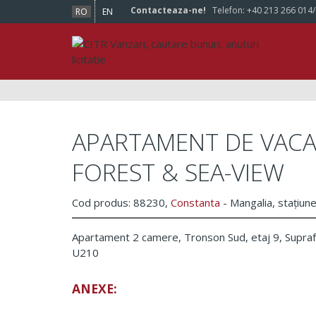
Contacteaza-ne!
Telefon:
+40 213 266 014
RO
EN
APARTAMENT DE VACAN
FOREST & SEA-VIEW
Cod produs: 88230,
Constanta
- Mangalia, stațiun
Apartament 2 camere, Tronson Sud, etaj 9, Suprafa
U210
ANEXE: