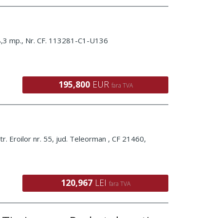
18,3 mp., Nr. CF. 113281-C1-U136
195,800
EUR
fara TVA
r. Eroilor nr. 55, jud. Teleorman , CF 21460,
120,967
LEI
fara TVA