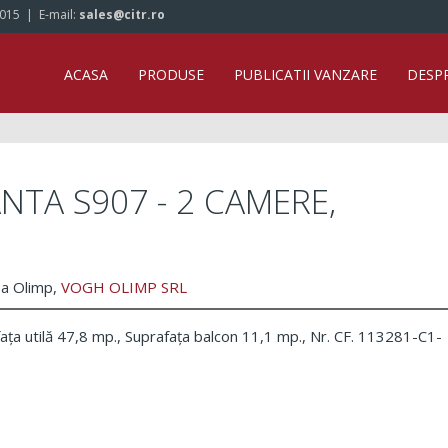
/015
| E-mail:
sales@citr.ro
ACASA
PRODUSE
PUBLICATII VANZARE
DESP
TA S907 - 2 CAMERE,
ea Olimp,
VOGH OLIMP SRL
ța utilă 47,8 mp., Suprafața balcon 11,1 mp., Nr. CF. 113281-C1-