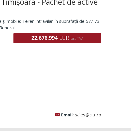
 Timișoara - Pachet de active
 și mobile: Teren intravilan în suprafață de 57.173
 General
22,676,994
EUR
fara TVA
Email:
sales@citr.ro