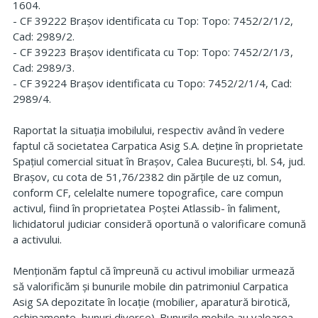
1604.
- CF 39222 Brașov identificata cu Top: Topo: 7452/2/1/2,
Cad: 2989/2.
- CF 39223 Brașov identificata cu Top: Topo: 7452/2/1/3,
Cad: 2989/3.
- CF 39224 Brașov identificata cu Topo: 7452/2/1/4, Cad:
2989/4.
Raportat la situația imobilului, respectiv având în vedere
faptul că societatea Carpatica Asig S.A. deține în proprietate
Spațiul comercial situat în Brașov, Calea București, bl. S4, jud.
Brașov, cu cota de 51,76/2382 din părțile de uz comun,
conform CF, celelalte numere topografice, care compun
activul, fiind în proprietatea Poștei Atlassib- în faliment,
lichidatorul judiciar consideră oportună o valorificare comună
a activului.
Menționăm faptul că împreună cu activul imobiliar urmează
să valorificăm și bunurile mobile din patrimoniul Carpatica
Asig SA depozitate în locație (mobilier, aparatură birotică,
echipamente, bunuri diverse). Bunurile mobile au valoarea