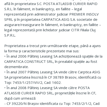
află în proprietatea S.C. POSTA ATLASSIB CURIER RAPID
S.R.L. în faliment, in bankruptcy, en faillite – legal
reprezentată prin adminstrator judiciar PREMIER INSOLV
SPRL și în propietatea CARPATICA ASIG S.A. societate de
asigurare/reasigurare în faliment, in bankruptcy, en faillite –
legal reprezentată prin lichidator judiciar CITR Filiala Cluj
S.P.R.L.
Proprietatea a trecut prin următoarele etape, până a ajuns
la forma și caracteristicile prezentate mai sus:
• În anul 2006 Păltiniș Leasing SA achiziționează spațiile de la
CARPATICA CONSTRUCT SRL, în prealabil spațiile au fost
dezmembrate.
• În anul 2007 Păltiniș Leasing SA vinde către Carptica ASIG
SA proprietatea înscrisă în CF 38789 Brasov, identificată cu
Top: 7453/1/257/VII/2, Cad: 1602.
• În anul 2008 Păltiniș Leasing SA vinde către POSTA
ATLASSIB CURIER RAPID SRL, proprietățile înscrie în CF,
după cum urmează:
- CF 39220/N Brașov identificata cu Top: 7453/2/1/2, Cad: