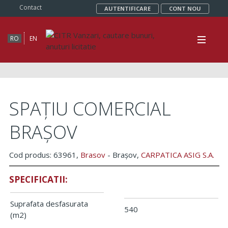
Contact
AUTENTIFICARE
CONT NOU
RO
EN
SPAȚIU COMERCIAL
BRAȘOV
Cod produs: 63961,
Brasov
- Brașov,
CARPATICA ASIG S.A.
SPECIFICATII:
Suprafata desfasurata
540
(m2)