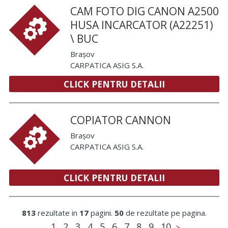
CAM FOTO DIG CANON A2500
HUSA INCARCATOR (A22251)
\ BUC
Brașov
CARPATICA ASIG S.A.
CLICK PENTRU DETALII
COPIATOR CANNON
Brașov
CARPATICA ASIG S.A.
CLICK PENTRU DETALII
813
rezultate in
17
pagini.
50
de rezultate pe pagina.
1
2
3
4
5
6
7
8
9
10
>