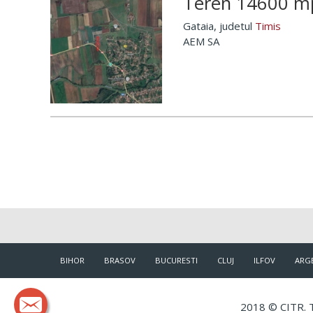
Teren 14600 mp 
Gataia
, judetul
Timis
AEM SA
BIHOR
BRASOV
BUCURESTI
CLUJ
ILFOV
ARG
2018 © CITR. T