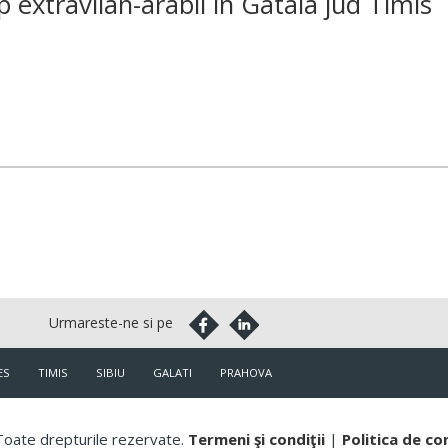
extravilan-arabil in Gataia jud Timis
ES
TIMIS
SIBIU
GALATI
PRAHOVA
oate drepturile rezervate.
Termeni şi condiţii
|
Politica de co