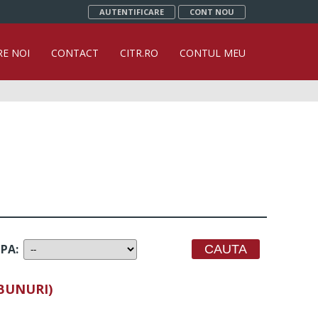
AUTENTIFICARE
CONT NOU
RE NOI
CONTACT
CITR.RO
CONTUL MEU
UPA
:
 BUNURI)