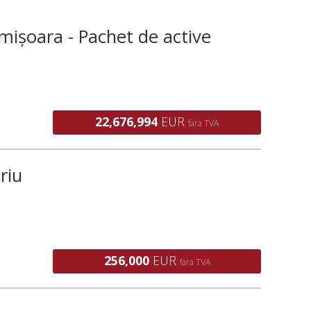
mișoara - Pachet de active
22,676,994
EUR
fara TVA
riu
256,000
EUR
fara TVA