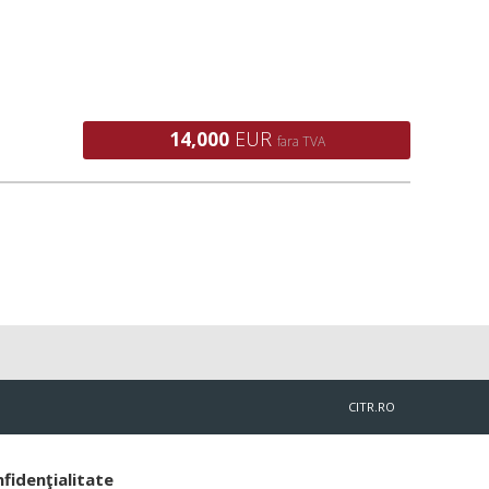
14,000
EUR
fara TVA
CITR.RO
nfidenţialitate