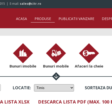
/015
| E-mail:
sales@citr.ro
ACASA
PRODUSE
PUBLICATII VANZARE
DESP
Bunuri imobile
Bunuri mobile
Afaceri la cheie
LOCATIE
:
SORTEAZA D
A LISTA XLSX
DESCARCA LISTA PDF (MAX. 100