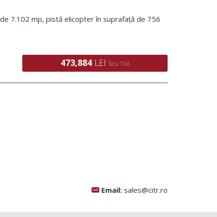
de 7.102 mp, pistă elicopter în suprafață de 756
473,884
LEI
fara TVA
Email:
sales@citr.ro