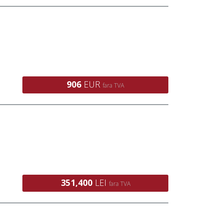
906
EUR
fara TVA
351,400
LEI
fara TVA