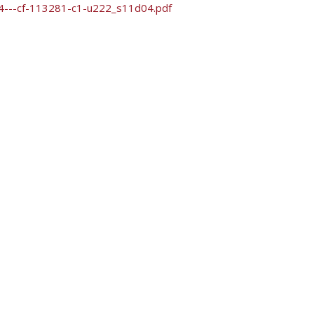
---cf-113281-c1-u222_s11d04.pdf