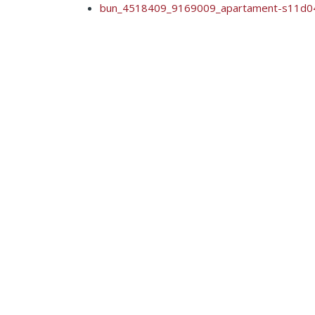
bun_4518409_9169009_apartament-s11d04