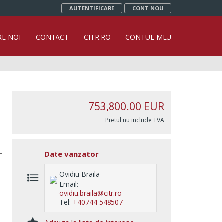
AUTENTIFICARE
CONT NOU
RE NOI
CONTACT
CITR.RO
CONTUL MEU
753,800.00
EUR
Pretul nu include TVA
Date vanzator
Ovidiu Braila
Email:
ovidiu.braila@citr.ro
Tel:
+40744 548507