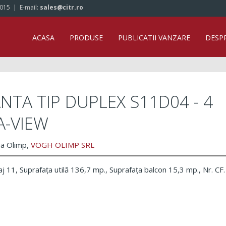
/015
| E-mail:
sales@citr.ro
ACASA
PRODUSE
PUBLICATII VANZARE
DESP
TA TIP DUPLEX S11D04 - 4
A-VIEW
ea Olimp,
VOGH OLIMP SRL
11, Suprafața utilă 136,7 mp., Suprafața balcon 15,3 mp., Nr. CF.