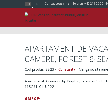
Contacteaza-ne!
Telefon:
+40 213 266 014
RO
EN
APARTAMENT DE VACAN
CAMERE, FOREST & SE
Cod produs: 88237,
Constanta
- Mangalia, stațiun
Apartament 4 camere tip Duplex, Tronson Sud, etaj 
113281-C1-U222
ANEXE: