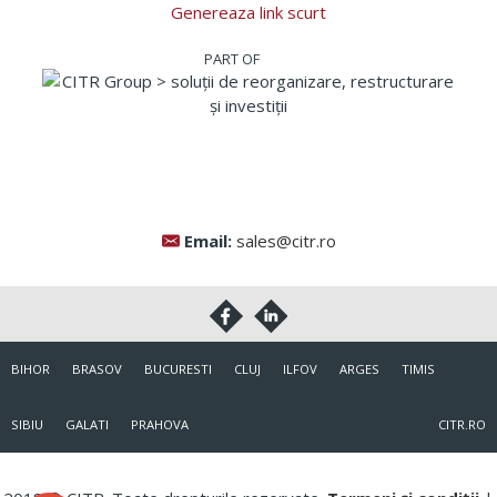
Genereaza link scurt
Email:
sales@citr.ro
BIHOR
BRASOV
BUCURESTI
CLUJ
ILFOV
ARGES
TIMIS
SIBIU
GALATI
PRAHOVA
CITR.RO