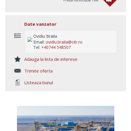
Pretul nu include TVA
Date vanzator
Ovidiu Braila
Email:
ovidiu.braila@citr.ro
Tel:
+40744 548507
Adauga la lista de interese
Trimite oferta
Listeaza bunul