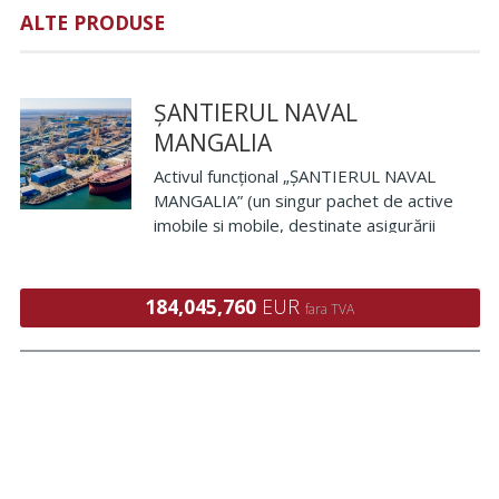
ALTE PRODUSE
ȘANTIERUL NAVAL
MANGALIA
Activul funcțional „ȘANTIERUL NAVAL
MANGALIA” (un singur pachet de active
imobile și mobile, destinate asigurării
desfășurării activității șantierului naval) cu
excepția creanțelor și a participațiilor.
Activul funcțional este rep
184,045,760
EUR
fara TVA