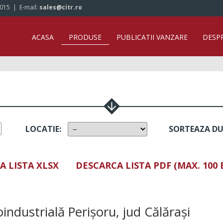
/015
| E-mail:
sales@citr.ro
ACASA
PRODUSE
PUBLICATII VANZARE
DESP
LOCATIE
:
SORTEAZA D
A LISTA XLSX
DESCARCA LISTA PDF (MAX. 100
industrială Perișoru, jud Călărași