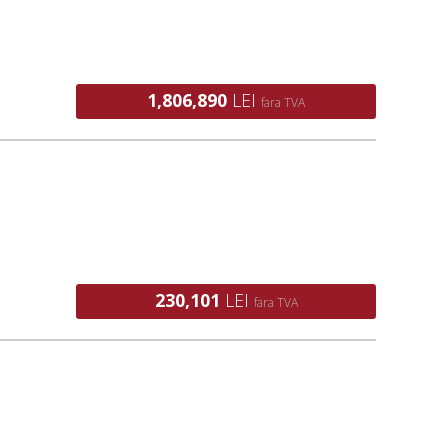
1,806,890
LEI
fara TVA
230,101
LEI
fara TVA