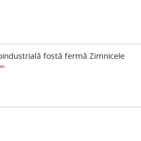
oindustrială fostă fermă Zimnicele
an