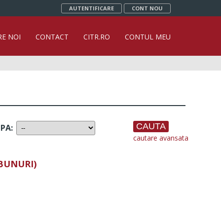
AUTENTIFICARE
CONT NOU
RE NOI
CONTACT
CITR.RO
CONTUL MEU
UPA
:
cautare avansata
 BUNURI)