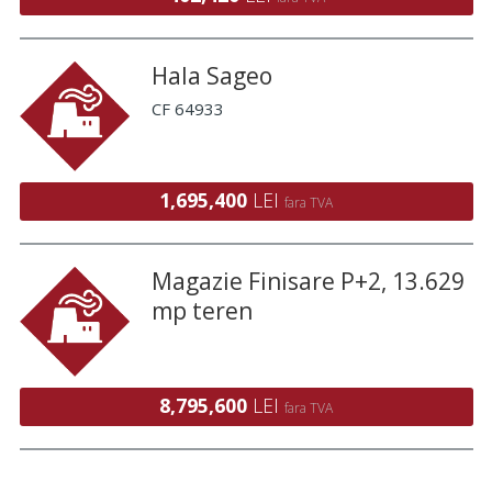
Hala Sageo
CF 64933
1,695,400
LEI
fara TVA
Magazie Finisare P+2, 13.629
mp teren
8,795,600
LEI
fara TVA