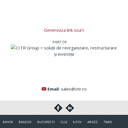
Genereaza link scurt
Email:
sales@citr.ro
BIHOR
BRASOV
BUCURESTI
CLUJ
ILFOV
ARGES
TIMIS