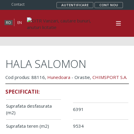
Contact
AUTENTIFICARE
CONT NOU
RO
EN
HALA SALOMON
Cod produs: 88116,
Hunedoara
- Orastie,
CHIMSPORT S.A.
SPECIFICATII:
Suprafata desfasurata
6391
(m2)
Suprafata teren
(m2)
9534