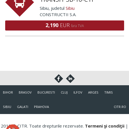
Sibiu
, judetul
Sibiu
CONSTRUCTII S.A.
2,190
EUR
fara TVA
BIHOR
BRASOV
BUCURESTI
CLUJ
ILFOV
ARGES
TIMIS
SIBIU
GALATI
PRAHOVA
CITR.RO
2018 © CITR. Toate drepturile rezervate.
Termeni şi condiţii
|