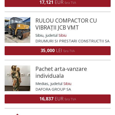
17,121
EUR
fara TVA
RULOU COMPACTOR CU
VIBRAȚII JCB VMT
Sibiu
, judetul
Sibiu
DRUMURI SI PRESTARI CONSTRUCTII SA
35,000
LEI
fara TVA
Pachet arta-vanzare
individuala
Medias
, judetul
Sibiu
DAFORA GROUP SA
16,837
EUR
fara TVA