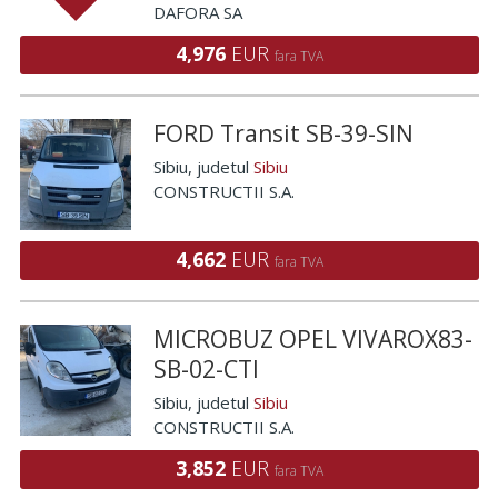
DAFORA SA
4,976
EUR
fara TVA
FORD Transit SB-39-SIN
Sibiu
, judetul
Sibiu
CONSTRUCTII S.A.
4,662
EUR
fara TVA
MICROBUZ OPEL VIVAROX83-
SB-02-CTI
Sibiu
, judetul
Sibiu
CONSTRUCTII S.A.
3,852
EUR
fara TVA