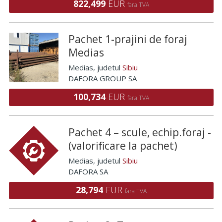
822,499
EUR
fara TVA
Pachet 1-prajini de foraj
Medias
Medias
, judetul
Sibiu
DAFORA GROUP SA
100,734
EUR
fara TVA
Pachet 4 – scule, echip.foraj -
(valorificare la pachet)
Medias
, judetul
Sibiu
DAFORA SA
28,794
EUR
fara TVA