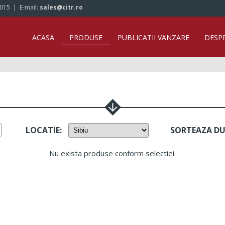
/015
| E-mail:
sales@citr.ro
ACASA
PRODUSE
PUBLICATII VANZARE
DESP
LOCATIE
:
SORTEAZA D
Nu exista produse conform selectiei.