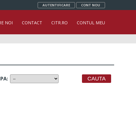
AUTENTIFICARE
CONT NOU
RE NOI
CONTACT
CITR.RO
CONTUL MEU
UPA
: