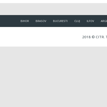
BIHOR
BRASOV
BUCURESTI
CLUJ
ILFOV
ARG
2018 © CITR. T