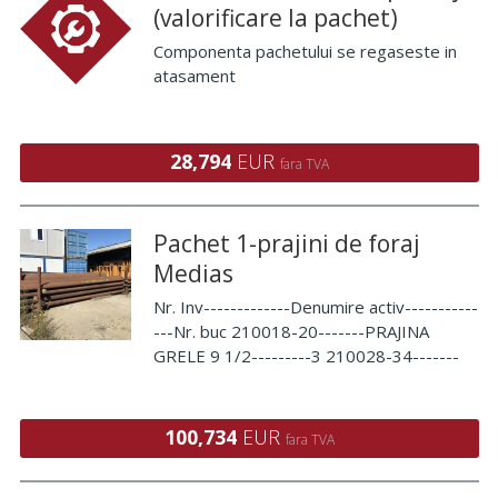
(valorificare la pachet)
Componenta pachetului se regaseste in
atasament
28,794
EUR
fara TVA
Pachet 1-prajini de foraj
Medias
Nr. Inv-------------Denumire activ-----------
---Nr. buc 210018-20-------PRAJINA
GRELE 9 1/2---------3 210028-34-------
PRAJINA GRELE 8--------------5
100,734
EUR
fara TVA