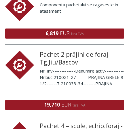
Componenta pachetului se ragaseste in
atasament
6,819
EUR
fara TVA
Pachet 2 prăjini de foraj-
Tg.Jiu/Bascov
Nr. Inv-------------Denumire activ-----------
Nr.buc 210021-27-------PRAJINA GRELE 9
1/2------7 210033-34-------PRAJINA
GRELE 8-----------2 210
19,710
EUR
fara TVA
Pachet 4 – scule, echip.foraj -