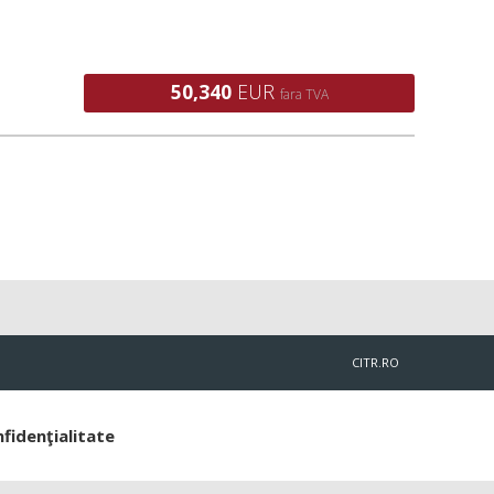
50,340
EUR
fara TVA
CITR.RO
nfidenţialitate