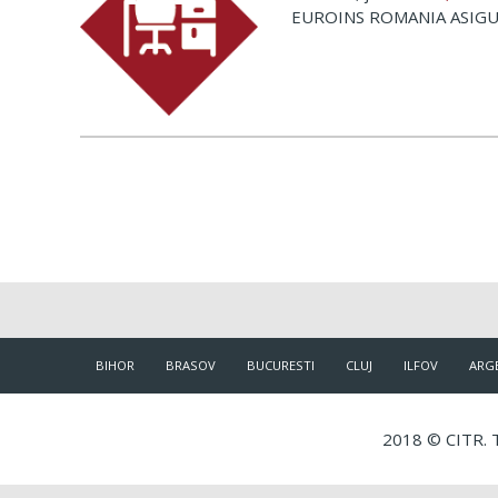
EUROINS ROMANIA ASIGU
BIHOR
BRASOV
BUCURESTI
CLUJ
ILFOV
ARG
2018 © CITR. T