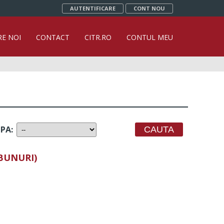
AUTENTIFICARE
CONT NOU
RE NOI
CONTACT
CITR.RO
CONTUL MEU
UPA
:
 BUNURI)