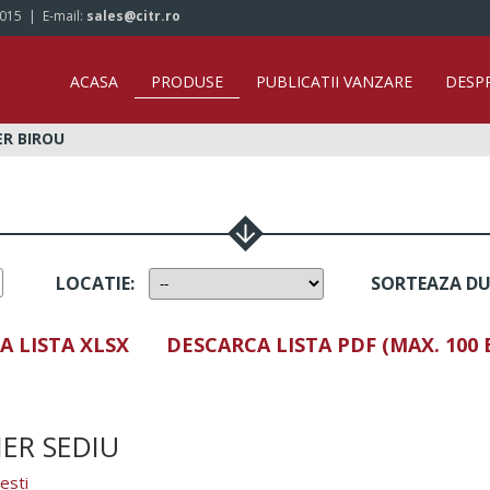
/015
| E-mail:
sales@citr.ro
ACASA
PRODUSE
PUBLICATII VANZARE
DESP
ER BIROU
LOCATIE
:
SORTEAZA D
A LISTA XLSX
DESCARCA LISTA PDF (MAX. 100
ER SEDIU
esti