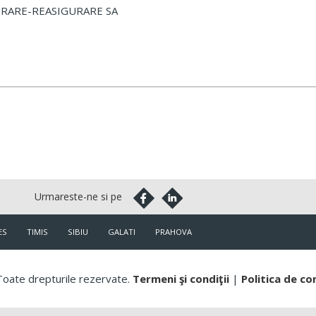
RARE-REASIGURARE SA
ES
TIMIS
SIBIU
GALATI
PRAHOVA
oate drepturile rezervate.
Termeni şi condiţii
|
Politica de co