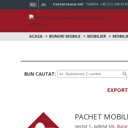
Contacteaza-ne!
Telefon:
+40 213 266 014
RO
EN
ACASA
BUNURI MOBILE
MOBILIER
MOBILI
BUN CAUTAT:
EXPORT
PACHET MOBILI
sector 1
, judetul
SAI, Bucur