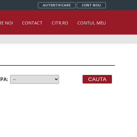
AUTENTIFICARE
CONT NOU
RE NOI
CONTACT
CITR.RO
CONTUL MEU
UPA
: