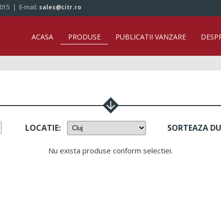
/015
| E-mail:
sales@citr.ro
ACASA
PRODUSE
PUBLICATII VANZARE
DESP
LOCATIE
:
SORTEAZA D
Nu exista produse conform selectiei.