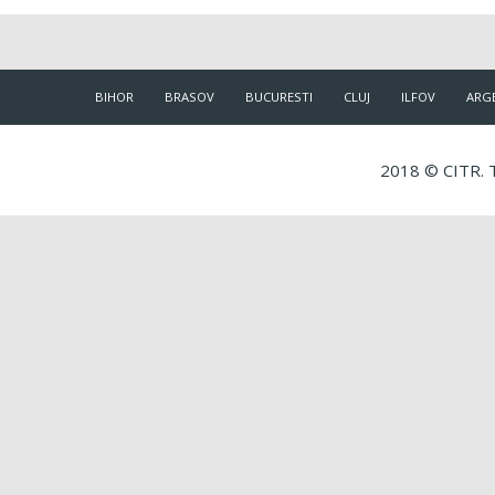
BIHOR
BRASOV
BUCURESTI
CLUJ
ILFOV
ARG
2018 © CITR. T