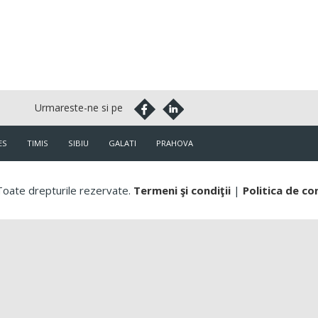
ES
TIMIS
SIBIU
GALATI
PRAHOVA
oate drepturile rezervate.
Termeni şi condiţii
|
Politica de co