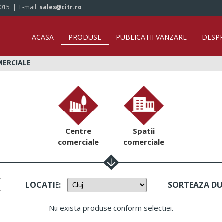
/015
| E-mail:
sales@citr.ro
ACASA
PRODUSE
PUBLICATII VANZARE
DESP
MERCIALE
Centre
Spatii
comerciale
comerciale
LOCATIE
:
SORTEAZA D
Nu exista produse conform selectiei.