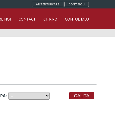
AUTENTIFICARE
CONT NOU
RE NOI
CONTACT
CITR.RO
CONTUL MEU
UPA
: