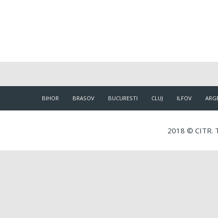
BIHOR
BRASOV
BUCURESTI
CLUJ
ILFOV
ARG
2018 © CITR. T