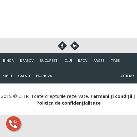
BIHOR
BRASOV
BUCURESTI
CLUJ
ILFOV
ARGES
TIMIS
SIBIU
GALATI
PRAHOVA
CITR.RO
2018 © CITR. Toate drepturile rezervate.
Termeni şi condiţii
|
Politica de confidenţialitate