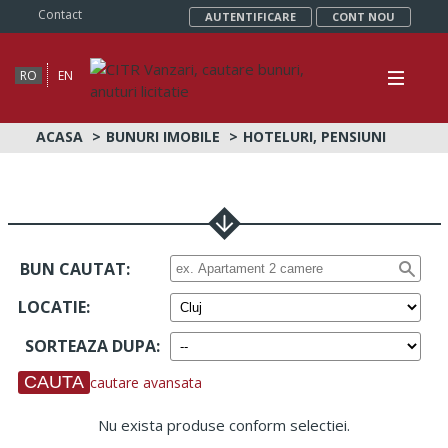
Contact
AUTENTIFICARE
CONT NOU
RO
EN
ACASA
BUNURI IMOBILE
HOTELURI, PENSIUNI
BUN CAUTAT:
LOCATIE
:
SORTEAZA DUPA
:
cautare avansata
Nu exista produse conform selectiei.