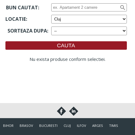
BUN CAUTAT:
LOCATIE
:
SORTEAZA DUPA
:
Nu exista produse conform selectiei.
BIHOR
BRASOV
BUCURESTI
CLUJ
ILFOV
ARGES
TIMIS