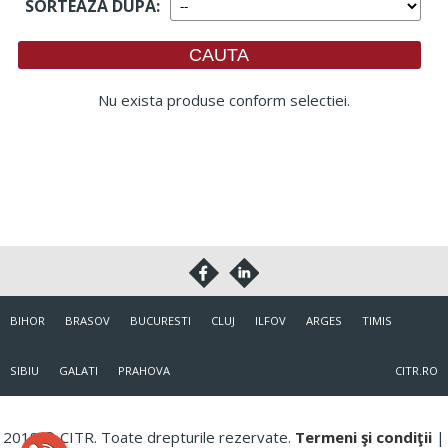
SORTEAZA DUPA
:
Nu exista produse conform selectiei.
BIHOR
BRASOV
BUCURESTI
CLUJ
ILFOV
ARGES
TIMIS
SIBIU
GALATI
PRAHOVA
CITR.RO
2018 © CITR. Toate drepturile rezervate.
Termeni şi condiţii
|