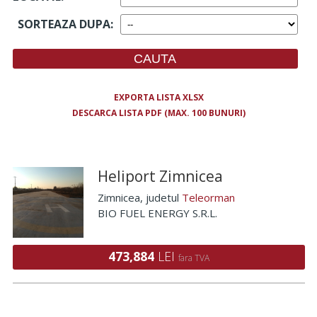
SORTEAZA DUPA
:
EXPORTA LISTA XLSX
DESCARCA LISTA PDF (MAX. 100 BUNURI)
Heliport Zimnicea
Zimnicea
, judetul
Teleorman
BIO FUEL ENERGY S.R.L.
473,884
LEI
fara TVA