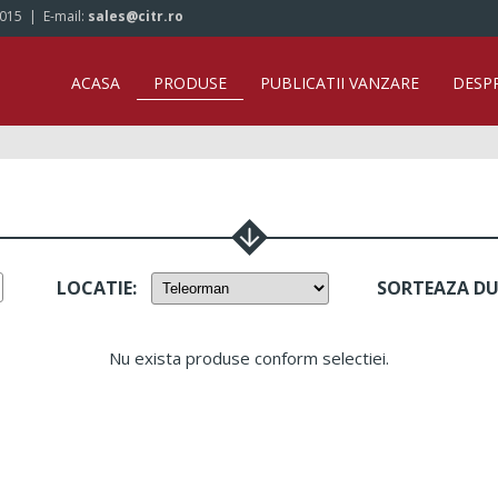
/015
| E-mail:
sales@citr.ro
ACASA
PRODUSE
PUBLICATII VANZARE
DESP
LOCATIE
:
SORTEAZA D
Nu exista produse conform selectiei.