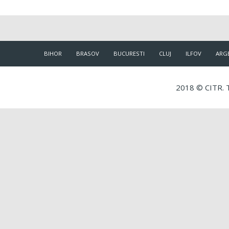
BIHOR
BRASOV
BUCURESTI
CLUJ
ILFOV
ARG
2018 © CITR. T