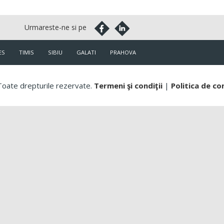
ES
TIMIS
SIBIU
GALATI
PRAHOVA
oate drepturile rezervate.
Termeni şi condiţii
|
Politica de co