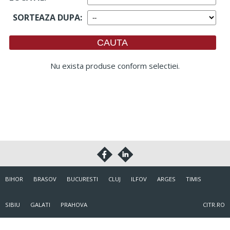
SORTEAZA DUPA
:
Nu exista produse conform selectiei.
BIHOR
BRASOV
BUCURESTI
CLUJ
ILFOV
ARGES
TIMIS
SIBIU
GALATI
PRAHOVA
CITR.RO