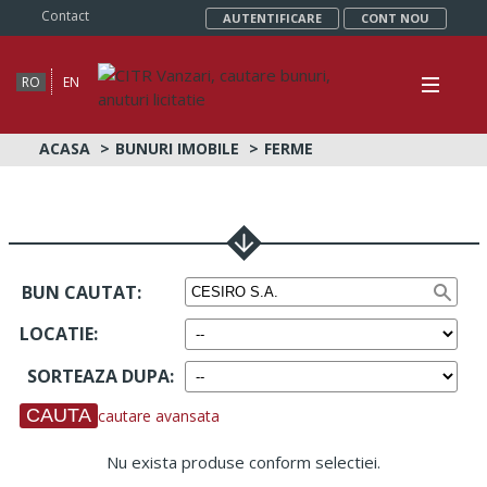
Contact
AUTENTIFICARE
CONT NOU
RO
EN
ACASA
BUNURI IMOBILE
FERME
BUN CAUTAT:
LOCATIE
:
SORTEAZA DUPA
:
cautare avansata
Nu exista produse conform selectiei.