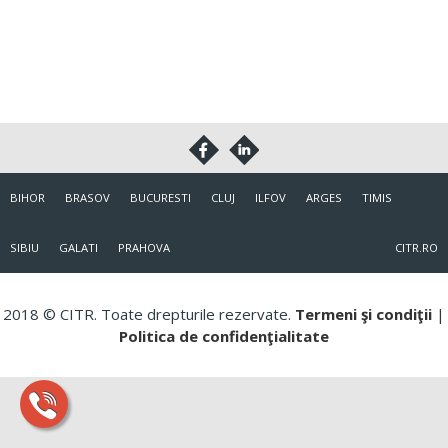
BIHOR
BRASOV
BUCURESTI
CLUJ
ILFOV
ARGES
TIMIS
SIBIU
GALATI
PRAHOVA
CITR.RO
2018 © CITR. Toate drepturile rezervate.
Termeni şi condiţii
|
Politica de confidenţialitate