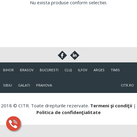
Nu exista produse conform selectiei.
BIHOR
BRASOV
BUCURESTI
CLUJ
ILFOV
ARGES
TIMIS
SIBIU
GALATI
PRAHOVA
CITR.RO
2018 © CITR. Toate drepturile rezervate.
Termeni şi condiţii
|
Politica de confidenţialitate