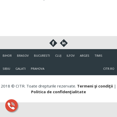
BIHOR
BRASOV
BUCURESTI
CLUJ
ILFOV
ARGES
TIMIS
SIBIU
GALATI
PRAHOVA
CITR.RO
2018 © CITR. Toate drepturile rezervate.
Termeni şi condiţii
|
Politica de confidenţialitate