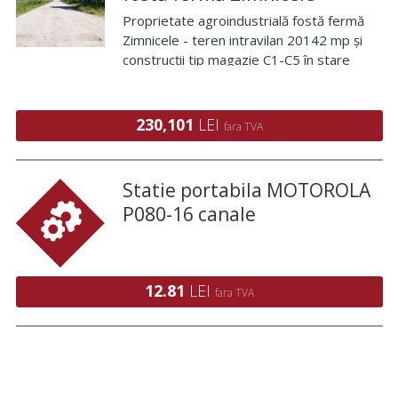
Proprietate agroindustrială fostă fermă
Zimnicele - teren intravilan 20142 mp și
construcții tip magazie C1-C5 în stare
avansată de degradare, situate în
Zimnicele, com. Năsturelu, jud. Teleorman
, CF 27480
230,101
LEI
fara TVA
Statie portabila MOTOROLA
P080-16 canale
12.81
LEI
fara TVA