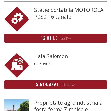
Statie portabila MOTOROLA
P080-16 canale
12.81
LEI
fara TVA
Hala Salomon
CF 60503
5,614,879
LEI
fara TVA
Proprietate agroindustrială
fostă fermă Zimnicele