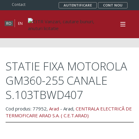
Contact
AUTENTIFICARE
CONT NOU
RO
EN
STATIE FIXA MOTOROLA
GM360-255 CANALE
S.103TBWD407
Cod produs: 77952,
Arad
- Arad,
CENTRALA ELECTRICĂ DE
TERMOFICARE ARAD S.A. ( C.E.T.ARAD)