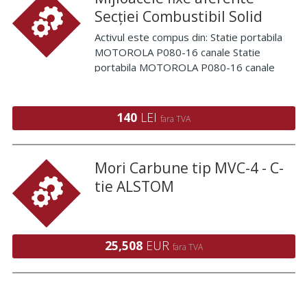
Secției Combustibil Solid
Activul este compus din: Statie portabila
MOTOROLA P080-16 canale Statie
portabila MOTOROLA P080-16 canale
Statie portabila MOTOROLA P080-16
canale Statie portabila MOTOROLA P080-
16 canale Statie portabila MOTOROLA
140
LEI
fara TVA
P080-16 canale Statie portabila MO
Mori Carbune tip MVC-4 - C-
tie ALSTOM
25,508
EUR
fara TVA