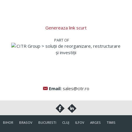
Genereaza link scurt
Email:
sales@citr.ro
BIHOR
BRASOV
BUCURESTI
CLUJ
ILFOV
ARGES
TIMIS