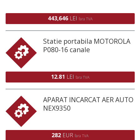
de activitate lucrările de instalații electrice,
unul dintre principalii clienți fiind RAFO.
Societatea are la 31 Dec
443,646
LEI
fara TVA
Statie portabila MOTOROLA
P080-16 canale
12.81
LEI
fara TVA
APARAT INCARCAT AER AUTO
NEX9350
282
EUR
fara TVA