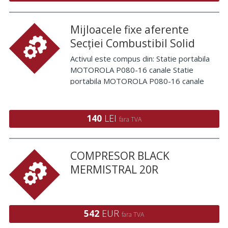
Mijloacele fixe aferente
Secției Combustibil Solid
Activul este compus din: Statie portabila
MOTOROLA P080-16 canale Statie
portabila MOTOROLA P080-16 canale
Statie portabila MOTOROLA P080-16
canale Statie portabila MOTOROLA P080-
16 canale Statie portabila MOTOROLA
140
LEI
fara TVA
P080-16 canale Statie portabila MO
COMPRESOR BLACK
MERMISTRAL 20R
542
EUR
fara TVA