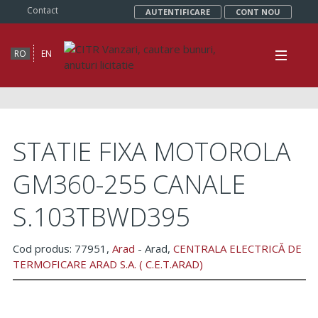
Contact
AUTENTIFICARE
CONT NOU
RO
EN
STATIE FIXA MOTOROLA
GM360-255 CANALE
S.103TBWD395
Cod produs: 77951,
Arad
- Arad,
CENTRALA ELECTRICĂ DE
TERMOFICARE ARAD S.A. ( C.E.T.ARAD)