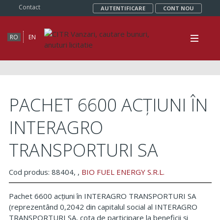
Contact
AUTENTIFICARE
CONT NOU
RO
EN
PACHET 6600 ACȚIUNI ÎN
INTERAGRO
TRANSPORTURI SA
Cod produs: 88404,
,
BIO FUEL ENERGY S.R.L.
Pachet 6600 acțiuni în INTERAGRO TRANSPORTURI SA
(reprezentând 0,2042 din capitalul social al INTERAGRO
TRANSPORTURI SA, cota de participare la beneficii și