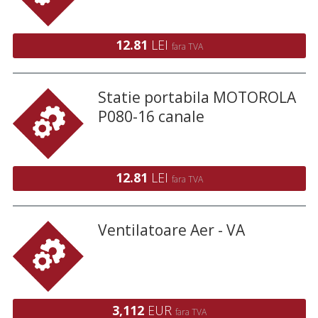
12.81
LEI
fara TVA
Statie portabila MOTOROLA
P080-16 canale
12.81
LEI
fara TVA
Ventilatoare Aer - VA
3,112
EUR
fara TVA