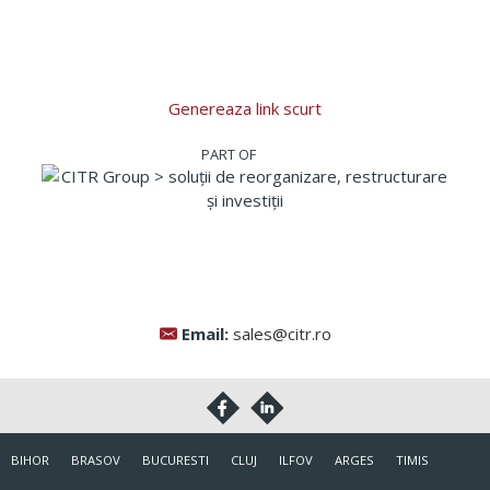
Genereaza link scurt
Email:
sales@citr.ro
BIHOR
BRASOV
BUCURESTI
CLUJ
ILFOV
ARGES
TIMIS