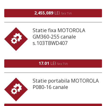
1285410) Numar titluri: 20437806 Cota
de participare la beneficii şi pierderi:
92.5448%
2,455,089
LEI
fara TVA
Statie fixa MOTOROLA
GM360-255 canale
s.103TBWD407
17.01
LEI
fara TVA
Statie portabila MOTOROLA
P080-16 canale