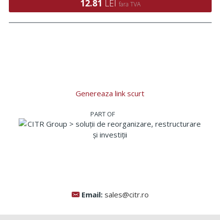
12.81
LEI
fara TVA
Genereaza link scurt
Email:
sales@citr.ro