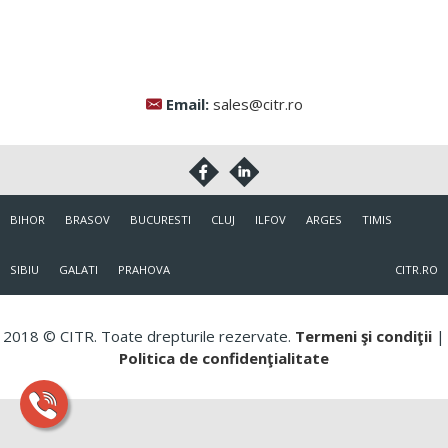
Email:
sales@citr.ro
BIHOR
BRASOV
BUCURESTI
CLUJ
ILFOV
ARGES
TIMIS
SIBIU
GALATI
PRAHOVA
CITR.RO
2018 © CITR. Toate drepturile rezervate.
Termeni şi condiţii
|
Politica de confidenţialitate