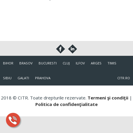
BIHOR
BRASOV
BUCURESTI
CLUJ
ILFOV
ARGES
TIMIS
SIBIU
GALATI
PRAHOVA
CITR.RO
2018 © CITR. Toate drepturile rezervate.
Termeni şi condiţii
|
Politica de confidenţialitate