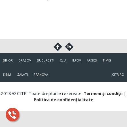
BIHOR
BRASOV
BUCURESTI
CLUJ
ILFOV
ARGES
TIMIS
SIBIU
GALATI
PRAHOVA
CITR.RO
2018 © CITR. Toate drepturile rezervate.
Termeni şi condiţii
|
Politica de confidenţialitate