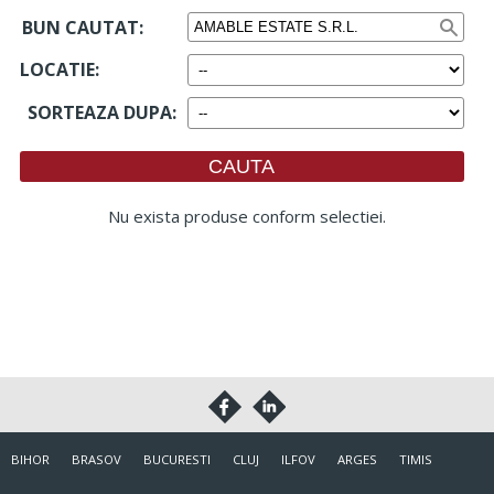
BUN CAUTAT:
LOCATIE
:
SORTEAZA DUPA
:
Nu exista produse conform selectiei.
BIHOR
BRASOV
BUCURESTI
CLUJ
ILFOV
ARGES
TIMIS