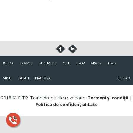
BIHOR
BRASOV
BUCURESTI
CLUJ
ILFOV
ARGES
TIMIS
SIBIU
GALATI
PRAHOVA
CITR.RO
2018 © CITR. Toate drepturile rezervate.
Termeni şi condiţii
|
Politica de confidenţialitate