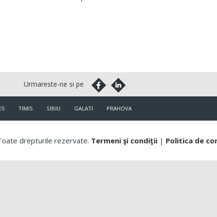
ES
TIMIS
SIBIU
GALATI
PRAHOVA
oate drepturile rezervate.
Termeni şi condiţii
|
Politica de co