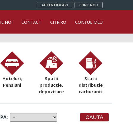
AUTENTIFICARE
CONT NOU
RE NOI
CONTACT
CITR.RO
CONTUL MEU
Hoteluri,
Spatii
Statii
Pensiuni
productie,
distributie
depozitare
carburanti
UPA
: