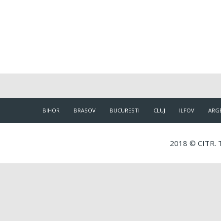
BIHOR
BRASOV
BUCURESTI
CLUJ
ILFOV
ARG
2018 © CITR. T