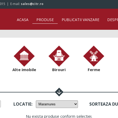
/015
| E-mail:
sales@citr.ro
ACASA
PRODUSE
PUBLICATII VANZARE
DESP
Alte imobile
Birouri
Ferme
LOCATIE
:
SORTEAZA D
Nu exista produse conform selectiei.