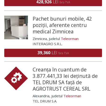
428,926
LEI
fara TVA
Pachet bunuri mobile, 42
poziții, aferente centru
medical Zimnicea
Zimnicea
, judetul
Teleorman
INTERAGRO S.R.L.
39,360
LEI
fara TVA
Creanța în cuantum de
3.877.441,33 lei deținută de
TEL DRUM SA față de
AGROTRUST CEREAL SRL
Alexandria
, judetul
Teleorman
TEL DRUM S.A.