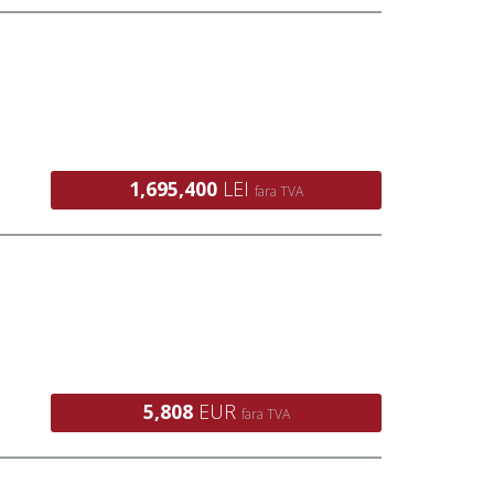
1,695,400
LEI
fara TVA
5,808
EUR
fara TVA