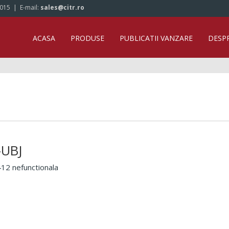
/015
| E-mail:
sales@citr.ro
ACASA
PRODUSE
PUBLICATII VANZARE
DESP
-UBJ
2 nefunctionala