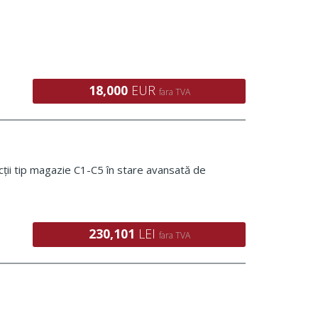
18,000
EUR
fara TVA
cții tip magazie C1-C5 în stare avansată de
230,101
LEI
fara TVA