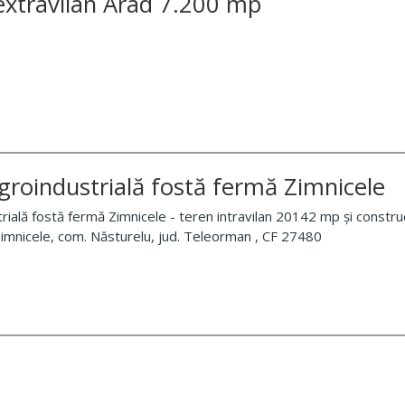
 extravilan Arad 7.200 mp
groindustrială fostă fermă Zimnicele
rială fostă fermă Zimnicele - teren intravilan 20142 mp și constru
Zimnicele, com. Năsturelu, jud. Teleorman , CF 27480