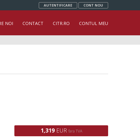
AUTENTIFICARE
CONT NOU
RE NOI
CONTACT
CITR.RO
CONTUL MEU
1,319
EUR
fara TVA