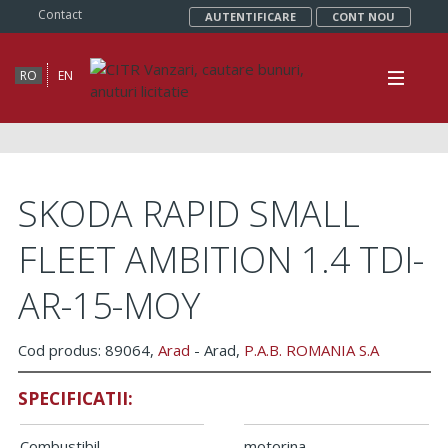
Contact
AUTENTIFICARE
CONT NOU
RO
EN
SKODA RAPID SMALL
FLEET AMBITION 1.4 TDI-
AR-15-MOY
Cod produs: 89064,
Arad
- Arad,
P.A.B. ROMANIA S.A
SPECIFICATII:
Combustibil
motorina