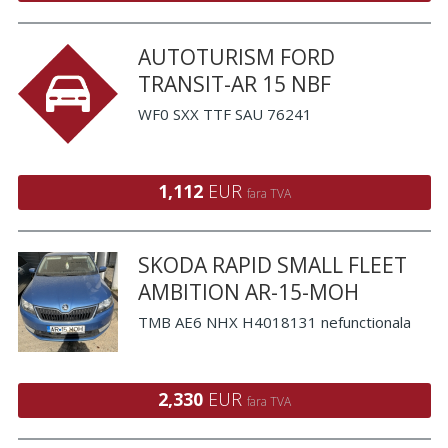
AUTOTURISM FORD
TRANSIT-AR 15 NBF
WF0 SXX TTF SAU 76241
1,112
EUR
fara TVA
SKODA RAPID SMALL FLEET
AMBITION AR-15-MOH
TMB AE6 NHX H4018131 nefunctionala
2,330
EUR
fara TVA