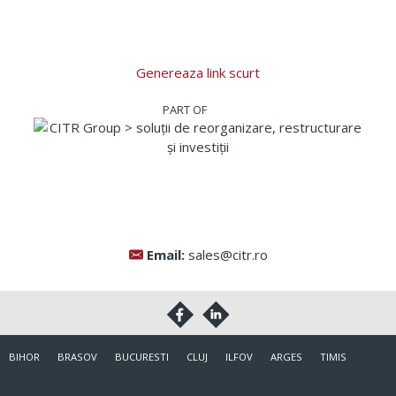
Genereaza link scurt
Email:
sales@citr.ro
BIHOR
BRASOV
BUCURESTI
CLUJ
ILFOV
ARGES
TIMIS