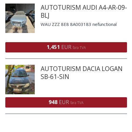
AUTOTURISM AUDI A4-AR-09-
BLJ
WAU ZZZ 8E8 8A003183 nefunctional
1,451
EUR
fara TVA
AUTOTURISM DACIA LOGAN
SB-61-SIN
948
EUR
fara TVA