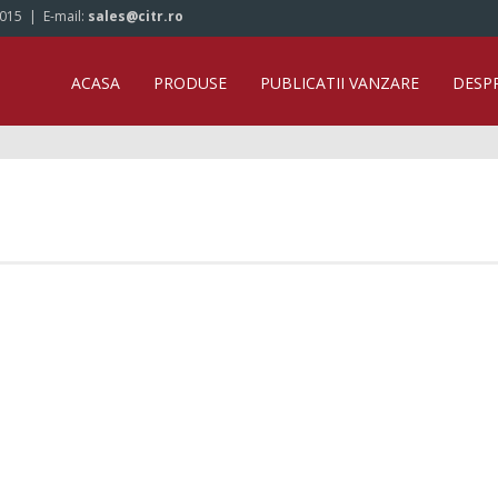
/015
| E-mail:
sales@citr.ro
ACASA
PRODUSE
PUBLICATII VANZARE
DESP