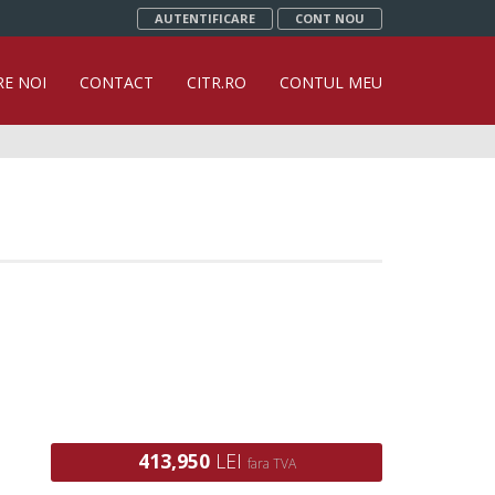
AUTENTIFICARE
CONT NOU
RE NOI
CONTACT
CITR.RO
CONTUL MEU
413,950
LEI
fara TVA