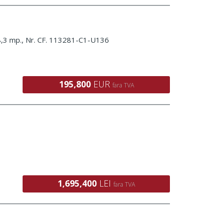
18,3 mp., Nr. CF. 113281-C1-U136
195,800
EUR
fara TVA
1,695,400
LEI
fara TVA