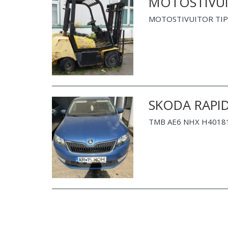
MOTOSTIVUI
MOTOSTIVUITOR TIP D
SKODA RAPI
TMB AE6 NHX H401813