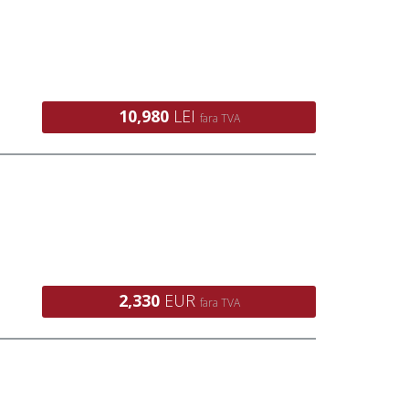
10,980
LEI
fara TVA
2,330
EUR
fara TVA