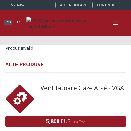
Contact
AUTENTIFICARE
CONT NOU
RO
EN
Produs invalid
ALTE PRODUSE
Ventilatoare Gaze Arse - VGA
5,808
EUR
fara TVA