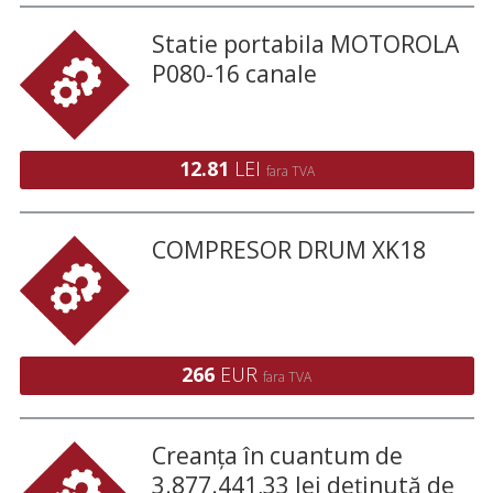
Statie portabila MOTOROLA
P080-16 canale
12.81
LEI
fara TVA
COMPRESOR DRUM XK18
266
EUR
fara TVA
Creanța în cuantum de
3.877.441,33 lei deținută de