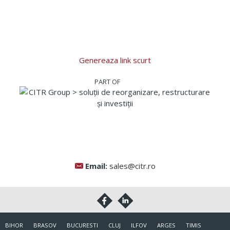
Genereaza link scurt
Email:
sales@citr.ro
BIHOR
BRASOV
BUCURESTI
CLUJ
ILFOV
ARGES
TIMIS