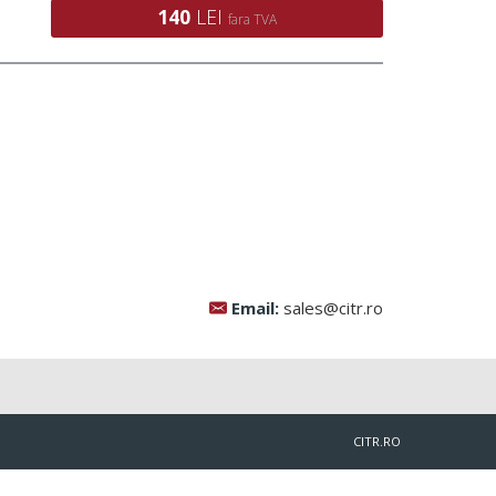
140
LEI
fara TVA
Email:
sales@citr.ro
CITR.RO