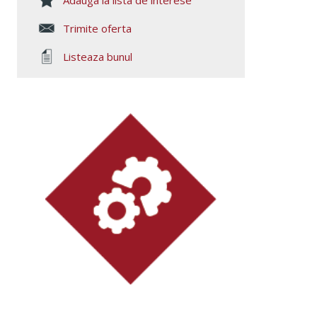
Adauga la lista de interese
Trimite oferta
Listeaza bunul