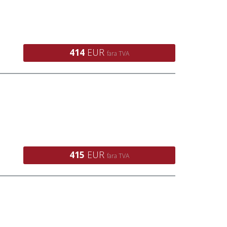
414
EUR
fara TVA
415
EUR
fara TVA