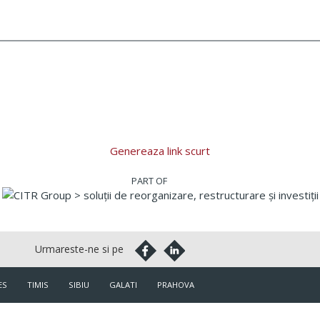
Genereaza link scurt
ES
TIMIS
SIBIU
GALATI
PRAHOVA