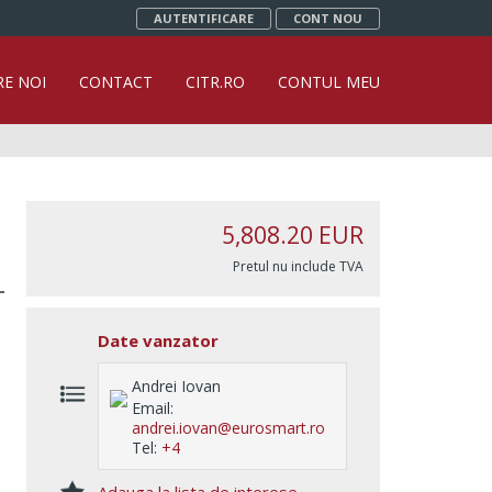
AUTENTIFICARE
CONT NOU
RE NOI
CONTACT
CITR.RO
CONTUL MEU
5,808.20
EUR
Pretul nu include TVA
Date vanzator
Andrei Iovan
Email:
andrei.iovan@eurosmart.ro
Tel:
+4