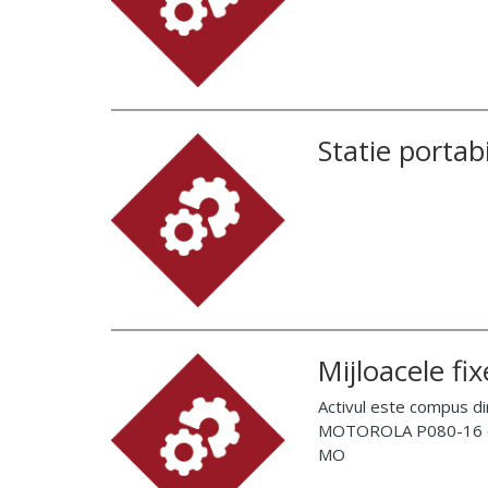
Statie porta
Mijloacele fi
Activul este compus d
MOTOROLA P080-16 can
MO