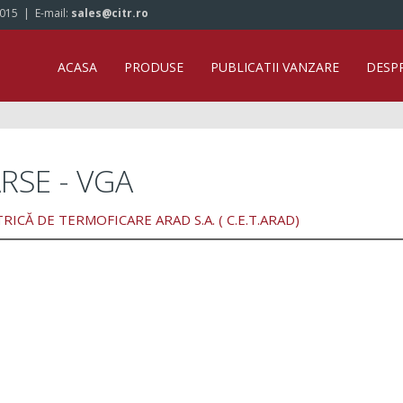
/015
| E-mail:
sales@citr.ro
ACASA
PRODUSE
PUBLICATII VANZARE
DESP
RSE - VGA
ICĂ DE TERMOFICARE ARAD S.A. ( C.E.T.ARAD)