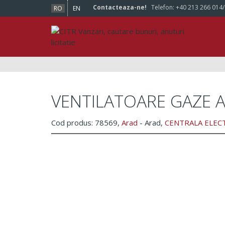
Contacteaza-ne!
Telefon:
+40 213 266 014
RO
EN
VENTILATOARE GAZE A
Cod produs: 78569,
Arad
- Arad,
CENTRALA ELECTR