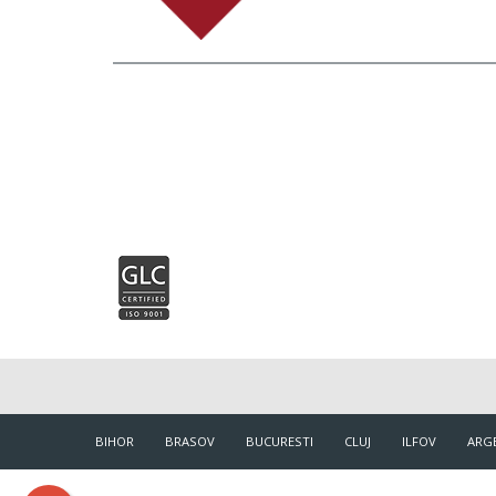
BIHOR
BRASOV
BUCURESTI
CLUJ
ILFOV
ARG