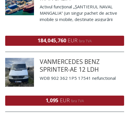
Activul funcțional „ȘANTIERUL NAVAL
MANGALIA” (un singur pachet de active
imobile și mobile, destinate asigurării
desfășurării activității șantierului naval) cu
excepția creanțelor și a participațiilor.
Activul funcțional este rep
184,045,760
EUR
fara TVA
VANMERCEDES BENZ
SPRINTER-AE 12 LDH
WDB 902 362 1P5 17541 nefunctional
1,095
EUR
fara TVA