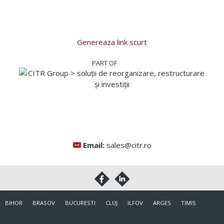
Genereaza link scurt
Email:
sales@citr.ro
BIHOR
BRASOV
BUCURESTI
CLUJ
ILFOV
ARGES
TIMIS