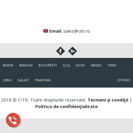
Email:
sales@citr.ro
BIHOR
BRASOV
BUCURESTI
CLUJ
ILFOV
ARGES
TIMIS
SIBIU
GALATI
PRAHOVA
CITR.RO
2018 © CITR. Toate drepturile rezervate.
Termeni şi condiţii
|
Politica de confidenţialitate