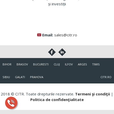
Email:
sales@citr.ro
BIHOR
BRASOV
BUCURESTI
CLUJ
ILFOV
ARGES
TIMIS
SIBIU
GALATI
PRAHOVA
CITR.RO
2018 © CITR. Toate drepturile rezervate.
Termeni şi condiţii
|
Politica de confidenţialitate