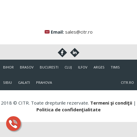
Email:
sales@citr.ro
BIHOR
BRASOV
BUCURESTI
CLUJ
ILFOV
ARGES
TIMIS
SIBIU
GALATI
PRAHOVA
CITR.RO
2018 © CITR. Toate drepturile rezervate.
Termeni şi condiţii
|
Politica de confidenţialitate