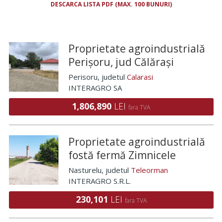
DESCARCA LISTA PDF (MAX. 100 BUNURI)
Proprietate agroindustrială
Perișoru, jud Călărași
Perisoru
, judetul
Calarasi
INTERAGRO SA
1,806,890
LEI
fara TVA
Proprietate agroindustrială
fostă fermă Zimnicele
Nasturelu
, judetul
Teleorman
INTERAGRO S.R.L.
230,101
LEI
fara TVA