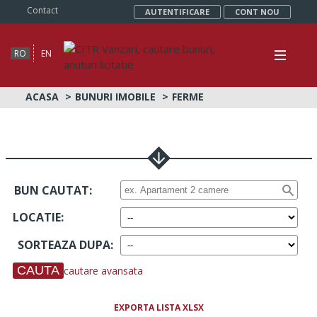
Contact
AUTENTIFICARE
CONT NOU
RO
EN
ACASA
BUNURI IMOBILE
FERME
BUN CAUTAT:
LOCATIE
:
SORTEAZA DUPA
:
cautare avansata
EXPORTA LISTA XLSX