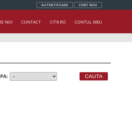
AUTENTIFICARE
CONT NOU
RE NOI
CONTACT
CITR.RO
CONTUL MEU
UPA
: