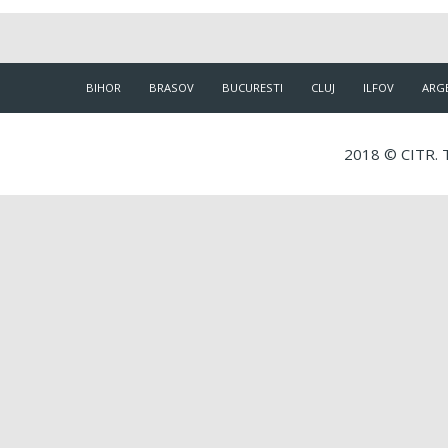
BIHOR
BRASOV
BUCURESTI
CLUJ
ILFOV
ARG
2018 © CITR. T