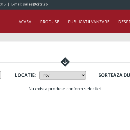
/015
| E-mail:
sales@citr.ro
ACASA
PRODUSE
PUBLICATII VANZARE
DESP
LOCATIE
:
SORTEAZA D
Nu exista produse conform selectiei.