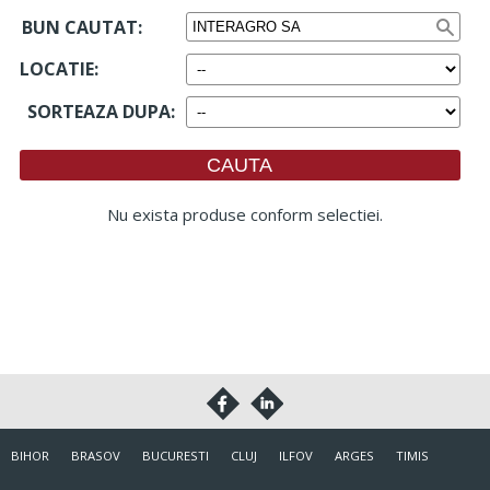
BUN CAUTAT:
LOCATIE
:
SORTEAZA DUPA
:
Nu exista produse conform selectiei.
BIHOR
BRASOV
BUCURESTI
CLUJ
ILFOV
ARGES
TIMIS