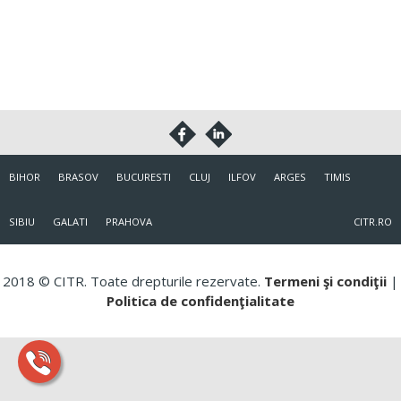
BIHOR
BRASOV
BUCURESTI
CLUJ
ILFOV
ARGES
TIMIS
SIBIU
GALATI
PRAHOVA
CITR.RO
2018 © CITR. Toate drepturile rezervate.
Termeni şi condiţii
|
Politica de confidenţialitate