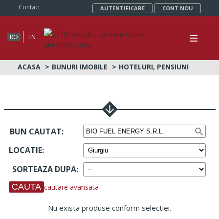
Contact
AUTENTIFICARE
CONT NOU
RO
EN
ACASA
BUNURI IMOBILE
HOTELURI, PENSIUNI
BUN CAUTAT:
LOCATIE
:
SORTEAZA DUPA
:
cautare avansata
Nu exista produse conform selectiei.