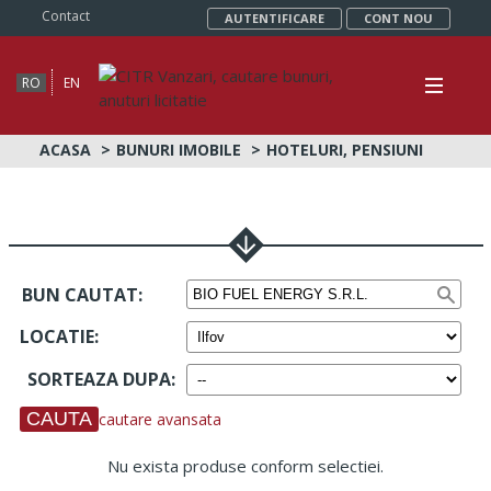
Contact
AUTENTIFICARE
CONT NOU
RO
EN
ACASA
BUNURI IMOBILE
HOTELURI, PENSIUNI
BUN CAUTAT:
LOCATIE
:
SORTEAZA DUPA
:
cautare avansata
Nu exista produse conform selectiei.