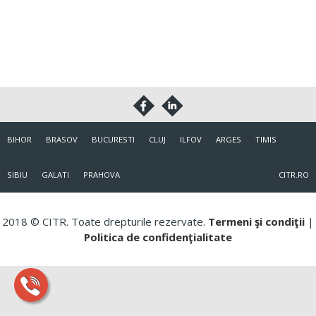
BIHOR
BRASOV
BUCURESTI
CLUJ
ILFOV
ARGES
TIMIS
SIBIU
GALATI
PRAHOVA
CITR.RO
2018 © CITR. Toate drepturile rezervate.
Termeni şi condiţii
|
Politica de confidenţialitate